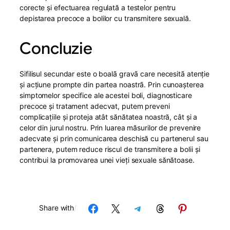
corecte și efectuarea regulată a testelor pentru
depistarea precoce a bolilor cu transmitere sexuală.
Concluzie
Sifilisul secundar este o boalã gravã care necesitã atenţie
şi acţiune prompte din partea noastrã. Prin cunoașterea
simptomelor specifice ale acestei boli, diagnosticare
precoce şi tratament adecvat, putem preveni
complicațiile și proteja atât sănătatea noastră, cât și a
celor din jurul nostru. Prin luarea măsurilor de prevenire
adecvate și prin comunicarea deschisă cu partenerul sau
partenera, putem reduce riscul de transmitere a bolii și
contribui la promovarea unei vieți sexuale sănătoase.
Share on Facebook
Share on X
Share on Telegram
Share on Threads
Share on Pinterest
Share with
/