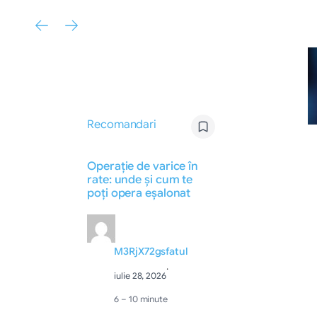
Recomandari
Operație de varice în
rate: unde și cum te
poți opera eșalonat
M3RjX72gsfatul
·
iulie 28, 2026
6 – 10 minute