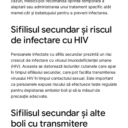
cazuri, medicii pot recomanda oprirea temporară a
alaptarii sau administrarea unui tratament specific atât
mamei cât și bebelușului pentru a preveni infectarea.
Sifilisul secundar și riscul
de infectare cu HIV
Persoanele infectate cu sifilis secundar prezintã un risc
crescut de infectare cu virusul imunodeficienţei umane
(HIV). Aceasta se datorează leziunilor cutanate care apar
în timpul sifilisului secundar, care pot facilita transmiterea
virusului HIV în timpul contactului sexual. Este important
ca persoanele expuse riscului să efectueze teste regulate
pentru depistarea ambelor boli și să ia măsuri de
precauție adecvate.
Sifilisul secundar și alte
boli cu transmitere