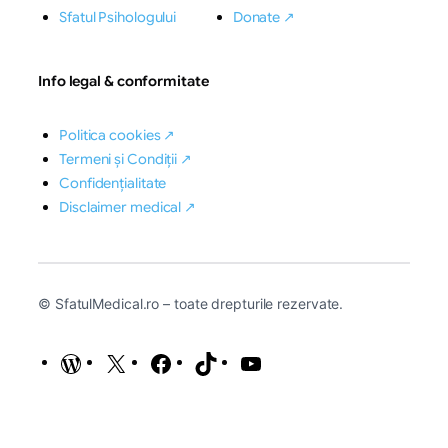
Sfatul Psihologului
Donate ↗
Info legal & conformitate
Politica cookies ↗
Termeni și Condiții ↗
Confidențialitate
Disclaimer medical ↗
© SfatulMedical.ro – toate drepturile rezervate.
WordPress
X
Facebook
TikTok
YouTube