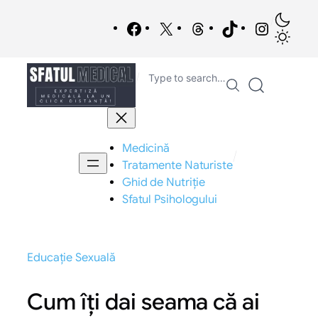
Sari
/
la
Facebook
X
Threads
TikTok
Instagra
conținut
/
Type to search…
Medicină
/
Tratamente Naturiste
Ghid de Nutriție
Sfatul Psihologului
Educație Sexuală
Cum îți dai seama că ai