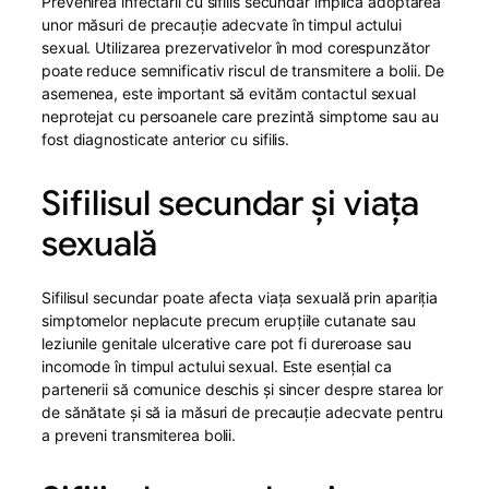
Prevenirea infectării cu sifilis secundar implică adoptarea
unor măsuri de precauție adecvate în timpul actului
sexual. Utilizarea prezervativelor în mod corespunzător
poate reduce semnificativ riscul de transmitere a bolii. De
asemenea, este important să evităm contactul sexual
neprotejat cu persoanele care prezintă simptome sau au
fost diagnosticate anterior cu sifilis.
Sifilisul secundar și viața
sexuală
Sifilisul secundar poate afecta viața sexuală prin apariția
simptomelor neplacute precum erupțiile cutanate sau
leziunile genitale ulcerative care pot fi dureroase sau
incomode în timpul actului sexual. Este esențial ca
partenerii să comunice deschis și sincer despre starea lor
de sănătate și să ia măsuri de precauție adecvate pentru
a preveni transmiterea bolii.