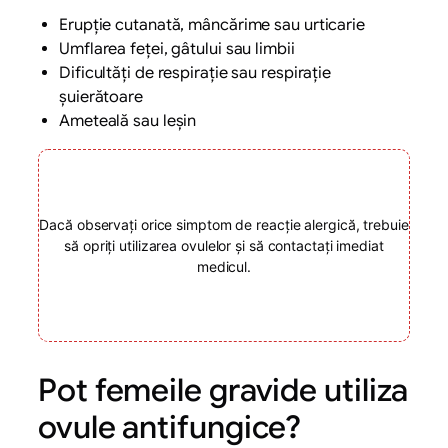
Erupție cutanată, mâncărime sau urticarie
Umflarea feței, gâtului sau limbii
Dificultăți de respirație sau respirație
șuierătoare
Ameteală sau leșin
Dacă observați orice simptom de reacție alergică, trebuie
să opriți utilizarea ovulelor și să contactați imediat
medicul.
Pot femeile gravide utiliza
ovule antifungice?