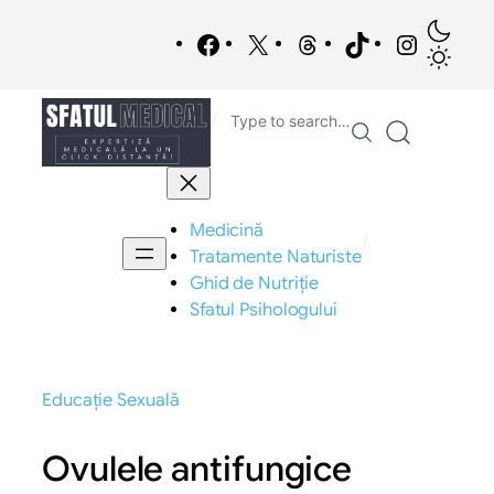
Sari
/
la
Facebook
X
Threads
TikTok
Instagra
conținut
/
Type to search…
Medicină
/
Tratamente Naturiste
Ghid de Nutriție
Sfatul Psihologului
Educație Sexuală
Ovulele antifungice