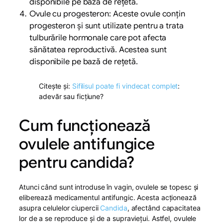
disponibile pe bază de rețetă.
Ovule cu progesteron: Aceste ovule conțin
progesteron și sunt utilizate pentru a trata
tulburările hormonale care pot afecta
sănătatea reproductivă. Acestea sunt
disponibile pe bază de rețetă.
Citește și:
Sifilisul poate fi vindecat complet
:
adevăr sau ficțiune?
Cum funcționează
ovulele antifungice
pentru candida?
Atunci când sunt introduse în vagin, ovulele se topesc și
eliberează medicamentul antifungic. Acesta acționează
asupra celulelor ciupercii
Candida
, afectând capacitatea
lor de a se reproduce și de a supraviețui. Astfel, ovulele