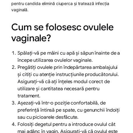
pentru candida elimină ciuperca și tratează infecția
vaginală.
Cum se folosesc ovulele
vaginale?
Spălați-vă pe mâini cu apă și săpun înainte de a
începe utilizarea ovulelor vaginale.
Pregătiți ovulele prin îndepărtarea ambalajului
și citiți cu atenție instrucțiunile producătorului.
Asigurați-vă că ați înțeles modul corect de
utilizare și cantitatea necesară pentru
tratament.
Așezați-vă într-o poziție confortabilă, de
preferință întinsă pe spate, cu genunchii îndoiți
sau cu picioarele desfăcute.
Folosiți degetul pentru a introduce ovulul cât
mai adânc în vagin. Asigurați-vă că ovulul este