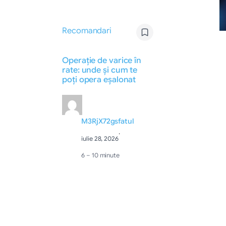
Recomandari
Operație de varice în
rate: unde și cum te
poți opera eșalonat
M3RjX72gsfatul
·
iulie 28, 2026
6 – 10 minute