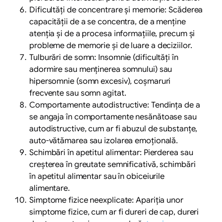
Dificultăți de concentrare și memorie: Scăderea
capacității de a se concentra, de a menține
atenția și de a procesa informațiile, precum și
probleme de memorie și de luare a deciziilor.
Tulburări de somn: Insomnie (dificultăți în
adormire sau menținerea somnului) sau
hipersomnie (somn excesiv), coșmaruri
frecvente sau somn agitat.
Comportamente autodistructive: Tendința de a
se angaja în comportamente nesănătoase sau
autodistructive, cum ar fi abuzul de substanțe,
auto-vătămarea sau izolarea emoțională.
Schimbări în apetitul alimentar: Pierderea sau
creșterea în greutate semnificativă, schimbări
în apetitul alimentar sau în obiceiurile
alimentare.
Simptome fizice neexplicate: Apariția unor
simptome fizice, cum ar fi dureri de cap, dureri