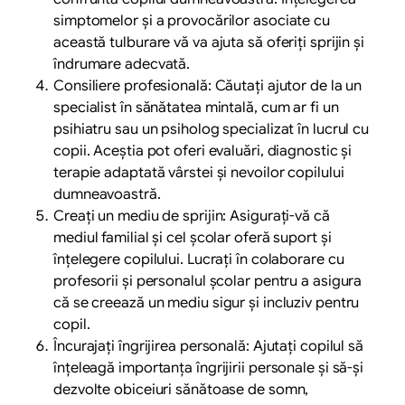
simptomelor și a provocărilor asociate cu
această tulburare vă va ajuta să oferiți sprijin și
îndrumare adecvată.
Consiliere profesională: Căutați ajutor de la un
specialist în sănătatea mintală, cum ar fi un
psihiatru sau un psiholog specializat în lucrul cu
copii. Aceștia pot oferi evaluări, diagnostic și
terapie adaptată vârstei și nevoilor copilului
dumneavoastră.
Creați un mediu de sprijin: Asigurați-vă că
mediul familial și cel școlar oferă suport și
înțelegere copilului. Lucrați în colaborare cu
profesorii și personalul școlar pentru a asigura
că se creează un mediu sigur și incluziv pentru
copil.
Încurajați îngrijirea personală: Ajutați copilul să
înțeleagă importanța îngrijirii personale și să-și
dezvolte obiceiuri sănătoase de somn,