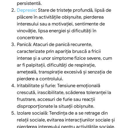
persistentă.
Depresie
: Stare de tristețe profundă, lipsă de
plăcere în activitățile obișnuite, pierderea
interesului sau a motivației, sentimente de
vinovăție, lipsa energiei și dificultăți în
concentrare.
Panică: Atacuri de panică recurente,
caracterizate prin apariția bruscă a fricii
intense și a unor simptome fizice severe, cum
ar fi palpitații, dificultăți de respirație,
amețeală, transpirație excesivă și senzația de
pierdere a controlului.
Iritabilitate și furie: Tensiune emoțională
crescută, irascibilitate, scăderea toleranței la
frustrare, accesuri de furie sau reacții
disproporționate la situații obișnuite.
Izolare socială: Tendința de a se retrage din
relații sociale, evitarea interacțiunilor sociale și
pierderea interesului pentru activitățile sociale.