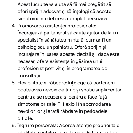
Acest lucru te va ajuta să fii mai pregătit să
oferi sprijin adecvat și să înțelegi că aceste
simptome nu definesc complet persoana.
Promovarea asistenței profesionale:
Încurajează partenerul să caute ajutor de la un
specialist în sănătatea mintală, cum ar fi un
psiholog sau un psihiatru. Oferă sprijin și
încurajare în luarea acestei decizii și, dacă este
necesar, oferă asistență în găsirea unui
profesionist potrivit și în programarea de
consultații.
Flexibilitate și răbdare: Înțelege că partenerul
poate avea nevoie de timp și spațiu suplimentar
pentru a se recupera și pentru a face față
simptomelor sale. Fi flexibil în acomodarea
nevoilor lor și arată răbdare în perioadele
dificile.
Îngrijire personală: Acordă atenție propriei tale
sănătăți mentale și emoționale. Este important