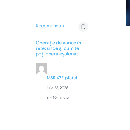
Recomandari
Operație de varice în
rate: unde și cum te
poți opera eșalonat
M3RjX72gsfatul
·
iulie 28, 2026
6 – 10 minute