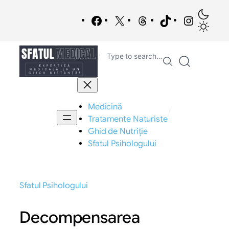
Sari
/
la
Facebook
X
Threads
TikTok
Instagra
conținut
/
Type to search…
Medicină
/
Tratamente Naturiste
Ghid de Nutriție
Sfatul Psihologului
Sfatul Psihologului
Decompensarea