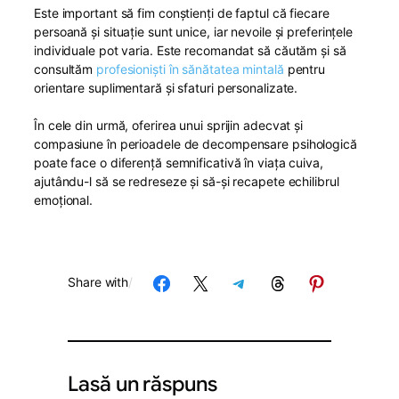
Este important să fim conștienți de faptul că fiecare
persoană și situație sunt unice, iar nevoile și preferințele
individuale pot varia. Este recomandat să căutăm și să
consultăm
profesioniști în sănătatea mintală
pentru
orientare suplimentară și sfaturi personalizate.
În cele din urmă, oferirea unui sprijin adecvat și
compasiune în perioadele de decompensare psihologică
poate face o diferență semnificativă în viața cuiva,
ajutându-l să se redreseze și să-și recapete echilibrul
emoțional.
Share on Facebook
Share on X
Share on Telegram
Share on Threads
Share on Pinterest
Share with
/
Lasă un răspuns