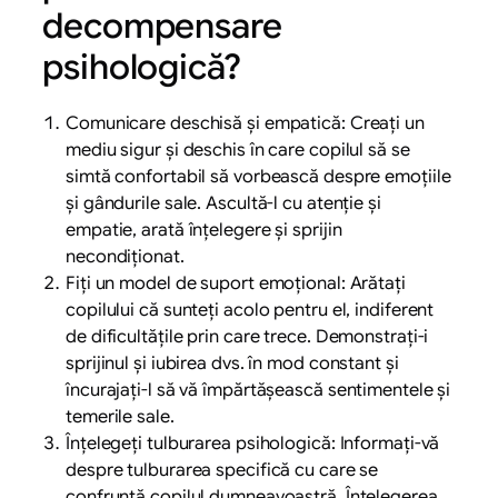
decompensare
psihologică?
Comunicare deschisă și empatică: Creați un
mediu sigur și deschis în care copilul să se
simtă confortabil să vorbească despre emoțiile
și gândurile sale. Ascultă-l cu atenție și
empatie, arată înțelegere și sprijin
necondiționat.
Fiți un model de suport emoțional: Arătați
copilului că sunteți acolo pentru el, indiferent
de dificultățile prin care trece. Demonstrați-i
sprijinul și iubirea dvs. în mod constant și
încurajați-l să vă împărtășească sentimentele și
temerile sale.
Înțelegeți tulburarea psihologică: Informați-vă
despre tulburarea specifică cu care se
confruntă copilul dumneavoastră. Înțelegerea