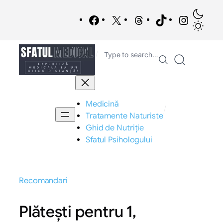
Sari
/
la
Facebook
X
Threads
TikTok
Instagra
conținut
/
Type to search…
Medicină
/
Tratamente Naturiste
Ghid de Nutriție
Sfatul Psihologului
Recomandari
Plătești pentru 1,