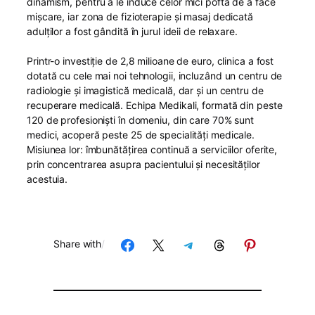
dinamism, pentru a le induce celor mici pofta de a face
mișcare, iar zona de fizioterapie și masaj dedicată
adulților a fost gândită în jurul ideii de relaxare.
Printr-o investiție de 2,8 milioane de euro, clinica a fost
dotată cu cele mai noi tehnologii, incluzând un centru de
radiologie și imagistică medicală, dar și un centru de
recuperare medicală. Echipa Medikali, formată din peste
120 de profesioniști în domeniu, din care 70% sunt
medici, acoperă peste 25 de specialități medicale.
Misiunea lor: îmbunătățirea continuă a serviciilor oferite,
prin concentrarea asupra pacientului și necesităților
acestuia.
Share on Facebook
Share on X
Share on Telegram
Share on Threads
Share on Pinterest
Share with
/