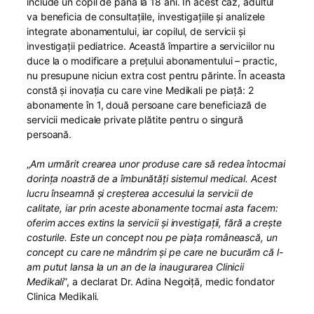
include un copil de până la 18 ani. În acest caz, adultul
va beneficia de consultațiile, investigațiile și analizele
integrate abonamentului, iar copilul, de servicii și
investigații pediatrice. Această împartire a serviciilor nu
duce la o modificare a prețului abonamentului – practic,
nu presupune niciun extra cost pentru părinte. În aceasta
constă și inovația cu care vine Medikali pe piață: 2
abonamente în 1, două persoane care beneficiază de
servicii medicale private plătite pentru o singură
persoană.
„
Am urmărit crearea unor produse care să redea întocmai
dorința noastră de a îmbunătăți sistemul medical. Acest
lucru înseamnă și creșterea accesului la servicii de
calitate, iar prin aceste abonamente tocmai asta facem:
oferim acces extins la servicii și investigații, fără a crește
costurile. Este un concept nou pe piața românească, un
concept cu care ne mândrim și pe care ne bucurăm că l-
am putut lansa la un an de la inaugurarea Clinicii
Medikali
”, a declarat Dr. Adina Negoiță, medic fondator
Clinica Medikali.