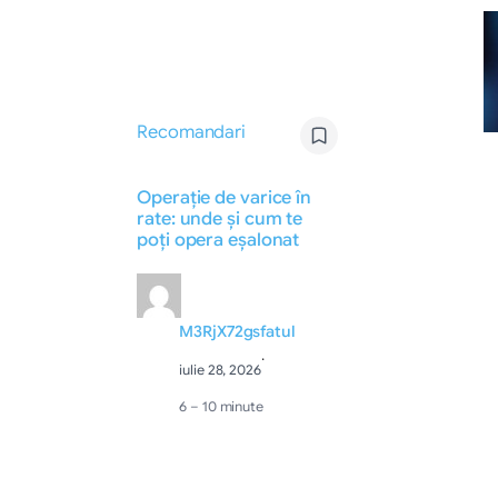
Recomandari
Operație de varice în
rate: unde și cum te
poți opera eșalonat
M3RjX72gsfatul
·
iulie 28, 2026
6 – 10 minute