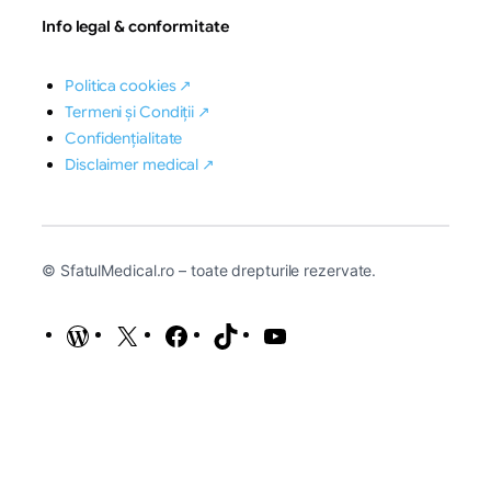
Info legal & conformitate
Politica cookies ↗
Termeni și Condiții ↗
Confidențialitate
Disclaimer medical ↗
© SfatulMedical.ro – toate drepturile rezervate.
WordPress
X
Facebook
TikTok
YouTube