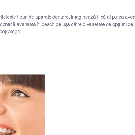
ciente tipuri de aparate dentare. Imaginează-ți că ai putea avea z
odontică avansată îți deschide ușa către o varietate de opțiuni de 
 poți alege,…