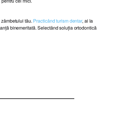
 pentru cei mici.
i zâmbetului tău.
Practicând turism dentar
, ai la
canță binemeritată. Selectând soluția ortodontică