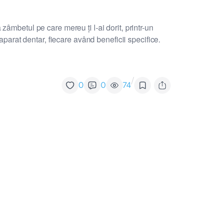
âmbetul pe care mereu ți l-ai dorit, printr-un
aparat dentar, fiecare având beneficii specifice.
/
0
0
74