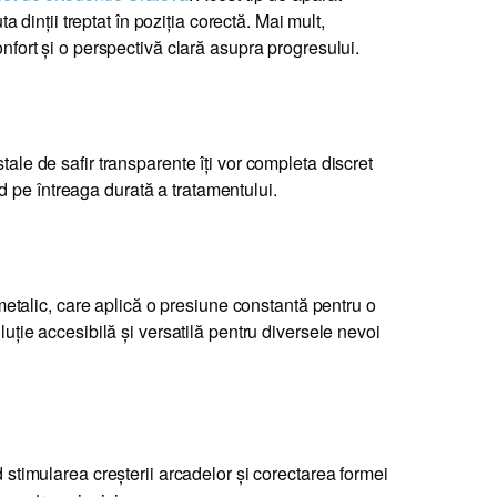
dinții treptat în poziția corectă. Mai mult,
onfort și o perspectivă clară asupra progresului.
tale de safir transparente îți vor completa discret
d pe întreaga durată a tratamentului.
j metalic, care aplică o presiune constantă pentru o
luție accesibilă și versatilă pentru diversele nevoi
d stimularea creșterii arcadelor și corectarea formei