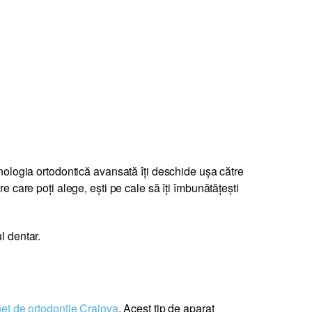
ehnologia ortodontică avansată îți deschide ușa către
e care poți alege, ești pe cale să îți îmbunătățești
l dentar.
et de ortodontie Craiova
. Acest tip de aparat