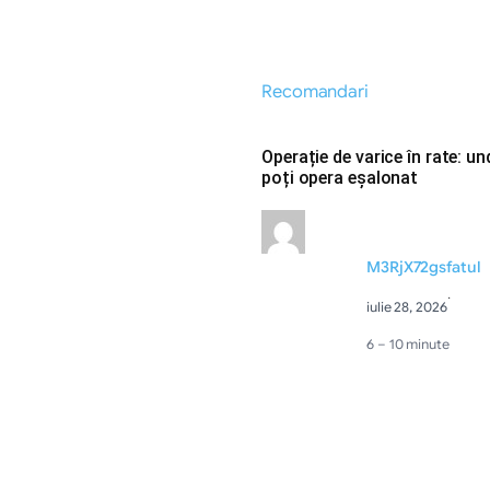
Recomandari
Operație de varice în rate: u
poți opera eșalonat
M3RjX72gsfatul
·
iulie 28, 2026
6 – 10 minute