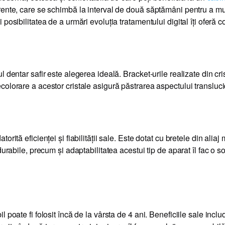
ente, care se schimbă la interval de două săptămâni pentru a muta 
posibilitatea de a urmări evoluția tratamentului digital îți oferă c
 dentar safir este alegerea ideală. Bracket-urile realizate din cris
olorare a acestor cristale asigură păstrarea aspectului transluci
rită eficienței și fiabilității sale. Este dotat cu bretele din alia
urabile, precum și adaptabilitatea acestui tip de aparat îl fac o so
 poate fi folosit încă de la vârsta de 4 ani. Beneficiile sale inclu