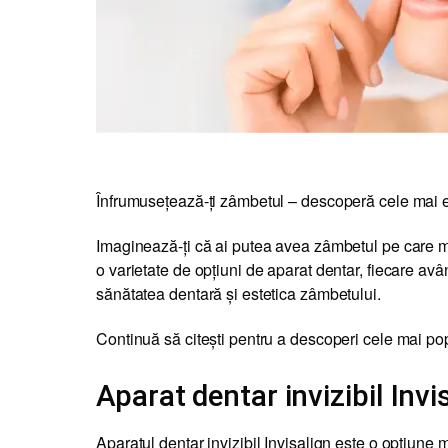
Înfrumusețează-ți zâmbetul – descoperă cele mai ef
Imaginează-ți că ai putea avea zâmbetul pe care mere
o varietate de opțiuni de aparat dentar, fiecare avân
sănătatea dentară și estetica zâmbetului.
Continuă să citești pentru a descoperi cele mai popu
Aparat dentar invizibil Invi
Aparatul dentar invizibil Invisalign este o opțiune 