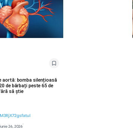
e aortă: bomba silențioasă
 20 de bărbați peste 65 de
fără să știe
M3RjX72gsfatul
·
iunie 26, 2026