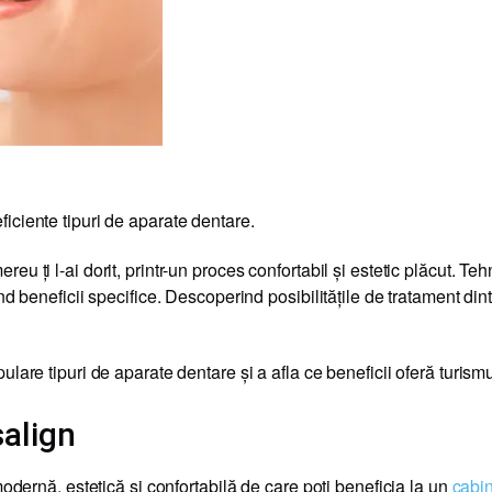
iciente tipuri de aparate dentare.
u ți l-ai dorit, printr-un proces confortabil și estetic plăcut. T
d beneficii specifice. Descoperind posibilitățile de tratament dintr
lare tipuri de aparate dentare și a afla ce beneficii oferă turismu
salign
modernă, estetică și confortabilă de care poți beneficia la un
cabin