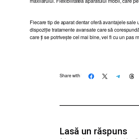
maxilarului. Flexibilitatea aparatului mobil, care p
Fiecare tip de aparat dentar oferă avantajele sale 
dispoziție tratamente avansate care să corespundă n
care ți se potrivește cel mai bine, vei fi cu un pas
Share with
/
Share on Facebook
Share on X
Share on Telegram
Share on
Lasă un răspuns