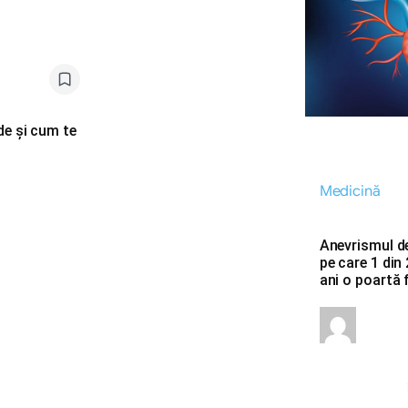
nde și cum te
Medicină
Anevrismul d
pe care 1 din
ani o poartă 