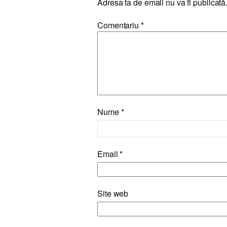
Adresa ta de email nu va fi publicată
Comentariu
*
Nume
*
Email
*
Site web