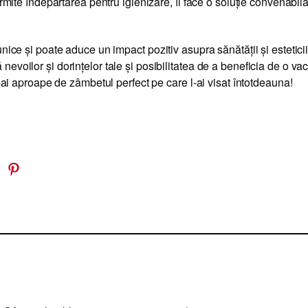
ermite îndepărtarea pentru igienizare, îl face o soluție convenabilă
unice și poate aduce un impact pozitiv asupra sănătății și estetici
evoilor și dorințelor tale și posibilitatea de a beneficia de o va
 mai aproape de zâmbetul perfect pe care l-ai visat întotdeauna!
 Threads
Share on Pinterest