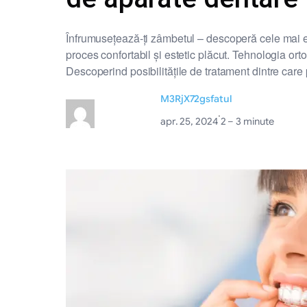
Înfrumusețează-ți zâmbetul – descoperă cele mai efi
proces confortabil și estetic plăcut. Tehnologia ort
Descoperind posibilitățile de tratament dintre care
M3RjX72gsfatul
·
apr. 25, 2024
2 – 3 minute