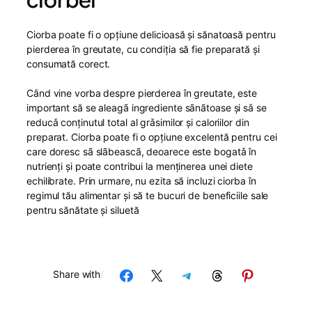
ciorbei
Ciorba poate fi o opțiune delicioasă și sănatoasă pentru
pierderea în greutate, cu condiția să fie preparată și
consumată corect.
Când vine vorba despre pierderea în greutate, este
important să se aleagã ingrediente sãnãtoase şi sǎ se
reducǎ conţinutul total al grǎsimilor şi caloriilor din
preparat. Ciorba poate fi o opţiune excelentă pentru cei
care doresc sã slãbeascã, deoarece este bogatǎ în
nutrienţi şi poate contribui la menţinerea unei diete
echilibrate. Prin urmare, nu ezita să incluzi ciorba în
regimul tău alimentar și să te bucuri de beneficiile sale
pentru sănătate și siluetă
Share on Facebook
Share on X
Share on Telegram
Share on Threads
Share on Pinterest
Share with
/