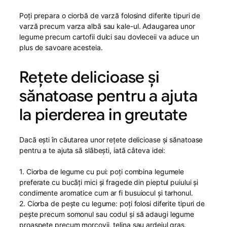
Poți prepara o ciorbă de varză folosind diferite tipuri de
varză precum varza albã sau kale-ul. Adaugarea unor
legume precum cartofii dulci sau dovleceii va aduce un
plus de savoare acesteia.
Rețete delicioase și
sănatoase pentru a ajuta
la pierderea in greutate
Dacã ești în căutarea unor rețete delicioase și sănatoase
pentru a te ajuta sã slãbești, iatã câteva idei:
1. Ciorba de legume cu pui: poţi combina legumele
preferate cu bucãţi mici şi fragede din pieptul puiului şi
condimente aromatice cum ar fi busuiocul şi tarhonul.
2. Ciorba de pește cu legume: poți folosi diferite tipuri de
pește precum somonul sau codul și să adaugi legume
proaspete precum morcovii, țelina sau ardeiul gras.