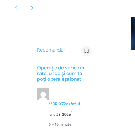
Recomandari
Operație de varice în
rate: unde și cum te
poți opera eșalonat
M3RjX72gsfatul
·
iulie 28, 2026
6 – 10 minute