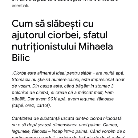
esentiali.
Cum să slăbești cu
ajutorul ciorbei, sfatul
nutriționistului Mihaela
Bilic
„Ciorba este alimentul ideal pentru slăbit – are multă apă.
Stomacul nu știe să numere calorii, este impresionat doar
de volum. Din cauza asta, când băgăm în stomac 3
polonice de ciorbă, el crede că a mâncat mult, l-am
păcălit. Dar avem 90% apă, avem legume, făinoase
(tăiței, orez, cartof).
Cantitatea de substanță uscată dintr-o ciorbă niciodată
nu o să depășească dimensiunea unei palme. Carnea,
legumele, făinosul – încap într-o palmă. Când vorbim de o
porție pentru un adult, vorbim de farfuria de două palme’,