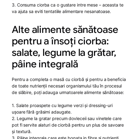
3. Consuma ciorba ca o gustare intre mese – aceasta te
va ajuta sa eviti tentatiile alimentare nesanatoase.
Alte alimente sănătoase
pentru a însoți ciorba:
salate, legume la grătar,
pâine integrală
Pentru a completa o masã cu ciorbã și pentru a beneficia
de toate nutrienții necesari organismului tãu în procesul
de slãbire, poți adauga urmatoarele alimente sãnãtoase:
1. Salate proaspete cu legume verzi și dressing-uri
ușoare fără grăsimi adaugate.
2. Legume la gratar precum dovleceii sau vinetele care
pot fi servite alaturi de ciorbă pentru un plus de savoare
și textură.
3. Pâine integrala care este bogata in fibre si nutrienti