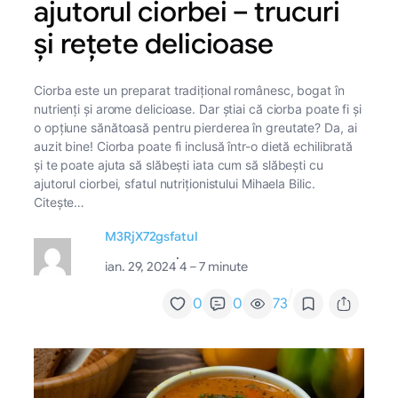
ajutorul ciorbei – trucuri
și rețete delicioase
Ciorba este un preparat tradițional românesc, bogat în
nutrienți și arome delicioase. Dar știai că ciorba poate fi și
o opțiune sănătoasă pentru pierderea în greutate? Da, ai
auzit bine! Ciorba poate fi inclusă într-o dietă echilibrată
și te poate ajuta să slăbești iata cum să slăbești cu
ajutorul ciorbei, sfatul nutriționistului Mihaela Bilic.
Citește…
M3RjX72gsfatul
·
ian. 29, 2024
4 – 7 minute
/
0
0
73