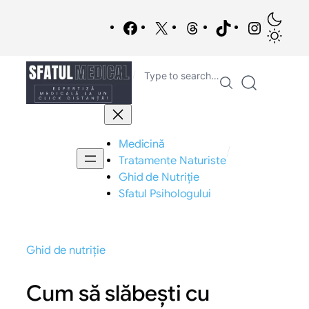
Sari
/
la
Facebook
X
Threads
TikTok
Instagra
conținut
/
Type to search…
Medicină
/
Tratamente Naturiste
Ghid de Nutriție
Sfatul Psihologului
Ghid de nutriție
Cum să slăbești cu