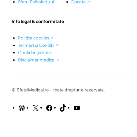
Sfatul Psihologului
Donate ↗
Info legal & conformitate
Politica cookies ↗
Termeni și Condiții ↗
Confidențialitate
Disclaimer medical ↗
© SfatulMedical.ro – toate drepturile rezervate.
WordPress
X
Facebook
TikTok
YouTube