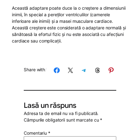
Această adaptare poate duce la o creștere a dimensiunii
inimii, în special a pereților ventriculilor (camerele
inferioare ale inimii) și a masei musculare cardiace.
Această creștere este considerată o adaptare normală și
sănătoasă la efortul fizic și nu este asociată cu afecțiuni
cardiace sau complicații.
Share on Facebook
Share on X
Share on Telegram
Share on Threads
Share on Pinterest
Share with
/
Lasă un răspuns
Adresa ta de email nu va fi publicată.
Câmpurile obligatorii sunt marcate cu
*
Comentariu
*