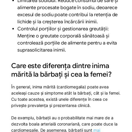
Limitarea sodiului: Reduce consumul de sare și
alimente procesate bogate în sodiu, deoarece
excesul de sodiu poate contribui la retenția de
lichide și la creșterea încărcării inimii.
Controlul porțiilor și gestionarea greutății:
Menține o greutate corporală sănătoasă și
controlează porțiile de alimente pentru a evita
suprasolicitarea inimii.
Care este diferența dintre inima
mărită la bărbați și cea la femei?
În general, inima mărită (cardiomegalia) poate avea
aceleași cauze și simptome atât la bărbați, cât și la femei.
Cu toate acestea, există unele diferențe în ceea ce
privește prevalența și prezentarea clinică.
De exemplu, bărbații au o probabilitate mai mare de a
dezvolta boala arterială coronariană, care poate duce la
cardiomegalie. De asemenea, bărbații sunt
mai