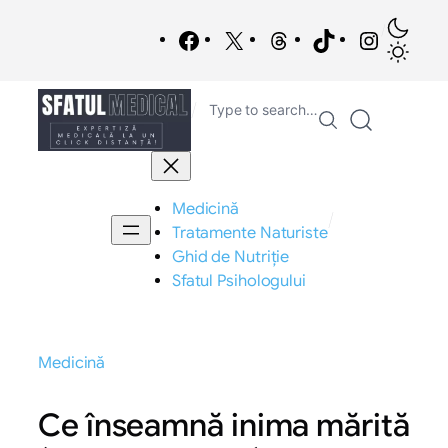
Sari
/
la
Facebook
X
Threads
TikTok
Instagra
conținut
/
Type to search…
Medicină
/
Tratamente Naturiste
Ghid de Nutriție
Sfatul Psihologului
Medicină
Ce înseamnă inima mărită