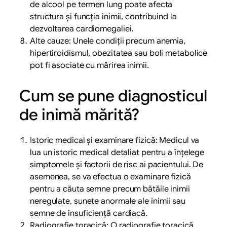
de alcool pe termen lung poate afecta
structura și funcția inimii, contribuind la
dezvoltarea cardiomegaliei.
Alte cauze: Unele condiții precum anemia,
hipertiroidismul, obezitatea sau boli metabolice
pot fi asociate cu mărirea inimii.
Cum se pune diagnosticul
de inimă mărită?
Istoric medical și examinare fizică: Medicul va
lua un istoric medical detaliat pentru a înțelege
simptomele și factorii de risc ai pacientului. De
asemenea, se va efectua o examinare fizică
pentru a căuta semne precum bătăile inimii
neregulate, sunete anormale ale inimii sau
semne de insuficiență cardiacă.
Radiografie toracică: O radiografie toracică