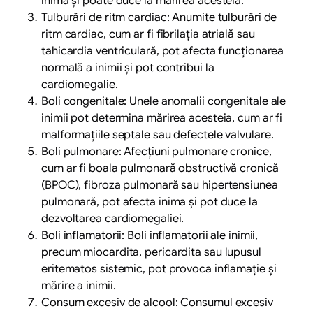
inima și poate duce la mărirea acesteia.
Tulburări de ritm cardiac: Anumite tulburări de
ritm cardiac, cum ar fi fibrilația atrială sau
tahicardia ventriculară, pot afecta funcționarea
normală a inimii și pot contribui la
cardiomegalie.
Boli congenitale: Unele anomalii congenitale ale
inimii pot determina mărirea acesteia, cum ar fi
malformațiile septale sau defectele valvulare.
Boli pulmonare: Afecțiuni pulmonare cronice,
cum ar fi boala pulmonară obstructivă cronică
(BPOC), fibroza pulmonară sau hipertensiunea
pulmonară, pot afecta inima și pot duce la
dezvoltarea cardiomegaliei.
Boli inflamatorii: Boli inflamatorii ale inimii,
precum miocardita, pericardita sau lupusul
eritematos sistemic, pot provoca inflamație și
mărire a inimii.
Consum excesiv de alcool: Consumul excesiv