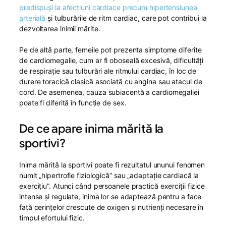
predispuși la afecțiuni cardiace precum hipertensiunea
arterială
și tulburările de ritm cardiac, care pot contribui la
dezvoltarea inimii mărite.
Pe de altă parte, femeile pot prezenta simptome diferite
de cardiomegalie, cum ar fi oboseală excesivă, dificultăți
de respirație sau tulburări ale ritmului cardiac, în loc de
durere toracică clasică asociată cu angina sau atacul de
cord. De asemenea, cauza subiacentă a cardiomegaliei
poate fi diferită în funcție de sex.
De ce apare inima mărită la
sportivi?
Inima mărită la sportivi poate fi rezultatul ununui fenomen
numit „hipertrofie fiziologică” sau „adaptație cardiacă la
exercițiu”. Atunci când persoanele practică exerciții fizice
intense și regulate, inima lor se adaptează pentru a face
față cerințelor crescute de oxigen și nutrienți necesare în
timpul efortului fizic.