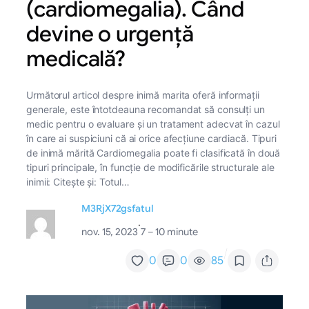
(cardiomegalia). Când
devine o urgență
medicală?
Următorul articol despre inimă marita oferă informații
generale, este întotdeauna recomandat să consulți un
medic pentru o evaluare și un tratament adecvat în cazul
în care ai suspiciuni că ai orice afecțiune cardiacă. Tipuri
de inimă mărită Cardiomegalia poate fi clasificată în două
tipuri principale, în funcție de modificările structurale ale
inimii: Citește și: Totul…
M3RjX72gsfatul
·
nov. 15, 2023
7 – 10 minute
/
0
0
85