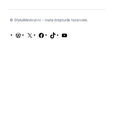
© SfatulMedical.ro – toate drepturile rezervate.
WordPress
X
Facebook
TikTok
YouTube