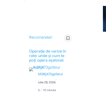
Recomandari
Operație de varice în
rate: unde și cum te
poți opera eșalonat
M3RjX72gsfatul
·
iulie 28, 2026
6 – 10 minute