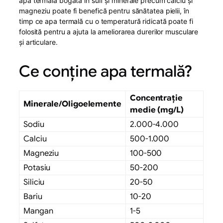
apa termală bogată în sulf și minerale precum calciu și
magneziu poate fi benefică pentru sănătatea pielii, în
timp ce apa termală cu o temperatură ridicată poate fi
folosită pentru a ajuta la ameliorarea durerilor musculare
și articulare.
Ce conține apa termală?
Concentrație
Minerale/Oligoelemente
medie (mg/L)
Sodiu
2.000-4.000
Calciu
500-1.000
Magneziu
100-500
Potasiu
50-200
Siliciu
20-50
Bariu
10-20
Mangan
1-5