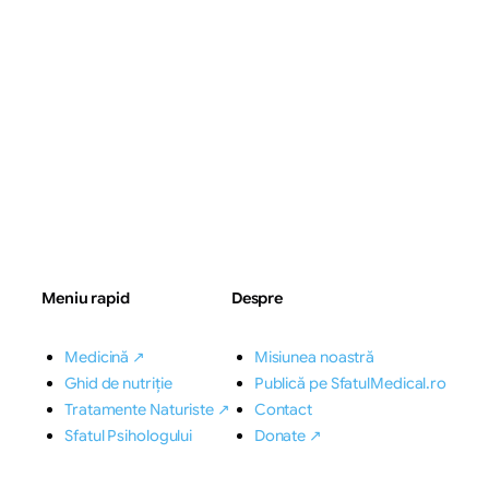
Meniu rapid
Despre
Medicină ↗
Misiunea noastră
Ghid de nutriție
Publică pe SfatulMedical.ro
Tratamente Naturiste ↗
Contact
Sfatul Psihologului
Donate ↗