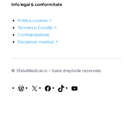
Info legal & conformitate
Politica cookies ↗
Termeni și Condiții ↗
Confidențialitate
Disclaimer medical ↗
© SfatulMedical.ro – toate drepturile rezervate.
WordPress
X
Facebook
TikTok
YouTube