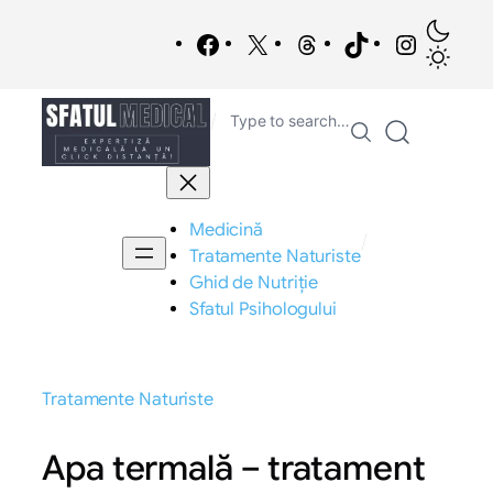
Sari
/
la
Facebook
X
Threads
TikTok
Instagra
conținut
/
Type to search…
Medicină
/
Tratamente Naturiste
Ghid de Nutriție
Sfatul Psihologului
Tratamente Naturiste
Apa termală – tratament