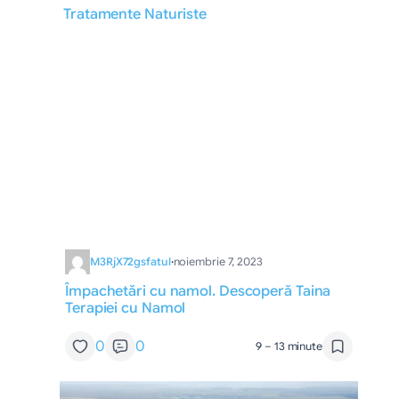
Tratamente Naturiste
M3RjX72gsfatul
·
noiembrie 7, 2023
Împachetări cu namol. Descoperă Taina
Terapiei cu Namol
0
0
9 – 13 minute