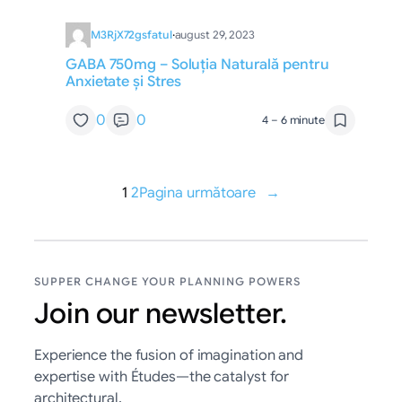
M3RjX72gsfatul
·
august 29, 2023
GABA 750mg – Soluția Naturală pentru
Anxietate și Stres
0
0
4 – 6 minute
1
2
Pagina următoare
→
SUPPER CHANGE YOUR PLANNING POWERS
Join our newsletter.
Experience the fusion of imagination and
expertise with Études—the catalyst for
architectural.