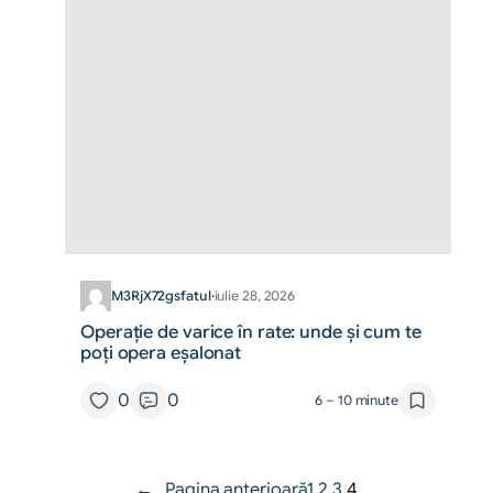
M3RjX72gsfatul
·
iulie 28, 2026
Operație de varice în rate: unde și cum te
poți opera eșalonat
0
0
6 – 10 minute
←
Pagina anterioară
1
2
3
4