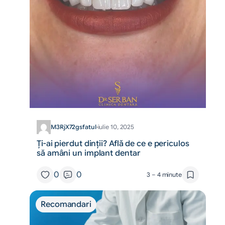
M3RjX72gsfatul
·
iulie 10, 2025
Ți-ai pierdut dinții? Află de ce e periculos
să amâni un implant dentar
0
0
3 – 4 minute
Recomandari