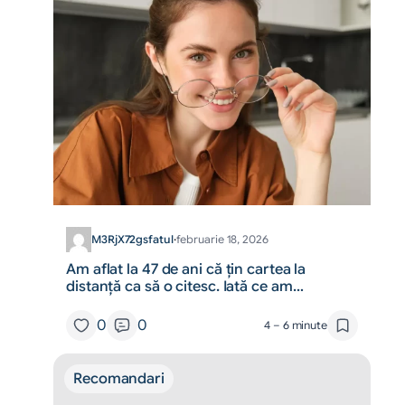
M3RjX72gsfatul
·
februarie 18, 2026
Am aflat la 47 de ani că țin cartea la
distanță ca să o citesc. Iată ce am
descoperit despre lentilele progresive
0
0
4 – 6 minute
Recomandari