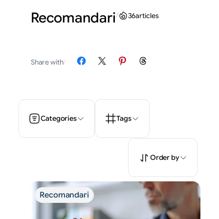
Recomandari
/
36
articles
Share on Facebook
Share on X
Share on Pinterest
Share on Threads
Share with
/
Categories
Tags
Order by
Recomandari