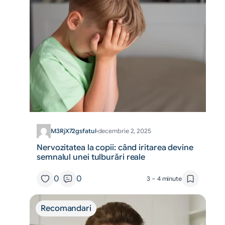
M3RjX72gsfatul
·
decembrie 2, 2025
Nervozitatea la copii: când iritarea devine
semnalul unei tulburări reale
0
0
3 – 4 minute
Recomandari