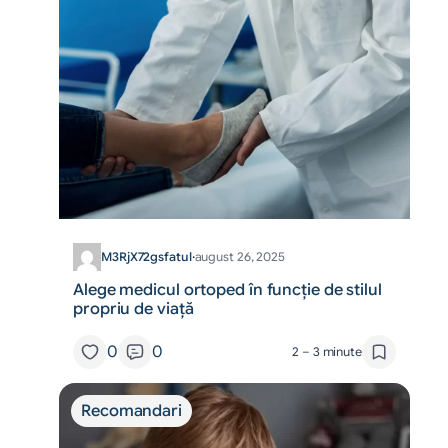
M3RjX72gsfatul
·
august 26, 2025
Alege medicul ortoped în funcție de stilul
propriu de viață
0
0
2 – 3 minute
Recomandari