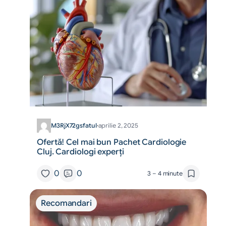
M3RjX72gsfatul
·
aprilie 2, 2025
Ofertă! Cel mai bun Pachet Cardiologie
Cluj. Cardiologi experți
0
0
3 – 4 minute
Recomandari