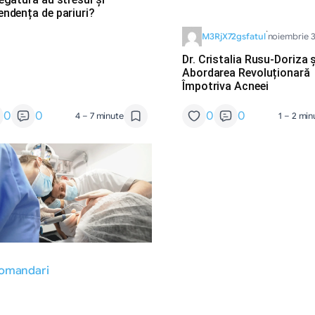
endența de pariuri?
·
M3RjX72gsfatul
noiembrie 3
Dr. Cristalia Rusu-Doriza ș
Abordarea Revoluționară
Împotriva Acneei
0
0
0
0
4 – 7 minute
1 – 2 min
omandari