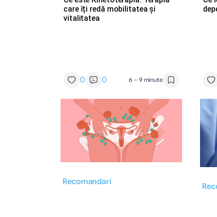
care îți redă mobilitatea și
dep
vitalitatea
0
0
6 – 9 minute
Recomandari
Rec