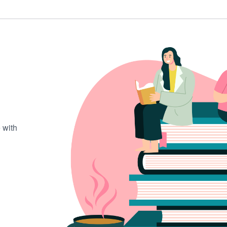
.
 with