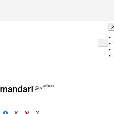
/
articles
mandari
36
Share on Facebook
Share on X
Share on Pinterest
Share on Threads