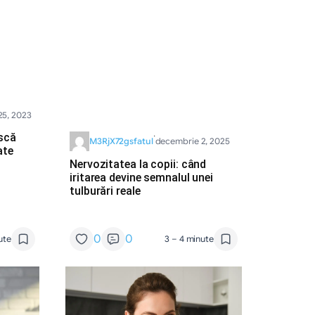
25, 2023
·
ască
M3RjX72gsfatul
decembrie 2, 2025
ate
Nervozitatea la copii: când
iritarea devine semnalul unei
tulburări reale
0
0
ute
3 – 4 minute