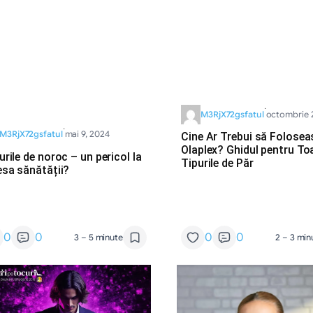
·
M3RjX72gsfatul
octombrie 
·
M3RjX72gsfatul
mai 9, 2024
Cine Ar Trebui să Folose
Olaplex? Ghidul pentru To
rile de noroc – un pericol la
Tipurile de Păr
esa sănătății?
0
0
0
0
3 – 5 minute
2 – 3 min