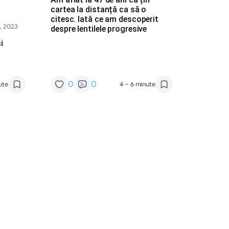
cartea la distanță ca să o
citesc. Iată ce am descoperit
, 2023
despre lentilele progresive
i
0
0
ute
4 – 6 minute