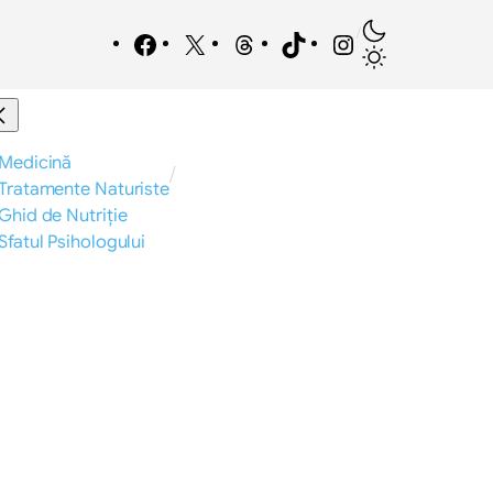
/
Facebook
X
Threads
TikTok
Instagram
Medicină
/
Tratamente Naturiste
Ghid de Nutriție
Sfatul Psihologului