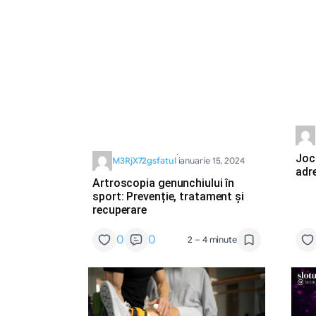
·
Jocu
M3RjX72gsfatul
ianuarie 15, 2024
adr
Artroscopia genunchiului în
sport: Prevenție, tratament și
recuperare
0
0
2 – 4 minute