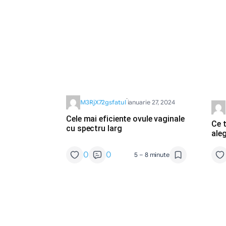
·
M3RjX72gsfatul
ianuarie 27, 2024
Cele mai eficiente ovule vaginale
Ce t
cu spectru larg
ale
0
0
5 – 8 minute