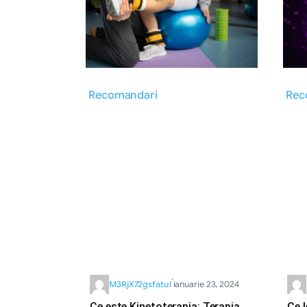
Recomandari
Rec
·
M3RjX72gsfatul
ianuarie 23, 2024
Ce este Kinetoterapia: Terapia
Ce l