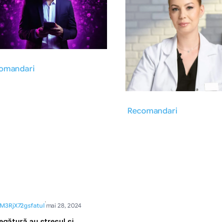
omandari
Recomandari
·
M3RjX72gsfatul
mai 28, 2024
egătură au stresul și