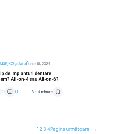
·
M3RjX72gsfatul
iunie 18, 2024
ip de implanturi dentare
gem? All-on-4 sau All-on-6?
0
0
3 – 4 minute
1
2
3
4
Pagina următoare
→