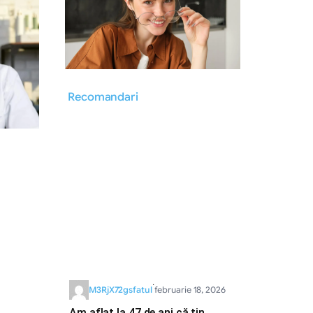
Recomandari
·
M3RjX72gsfatul
februarie 18, 2026
Am aflat la 47 de ani că țin