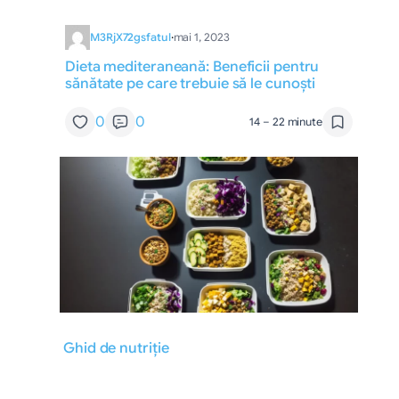
M3RjX72gsfatul
·
mai 1, 2023
Dieta mediteraneană: Beneficii pentru
sănătate pe care trebuie să le cunoști
0
0
14 – 22 minute
Ghid de nutriție