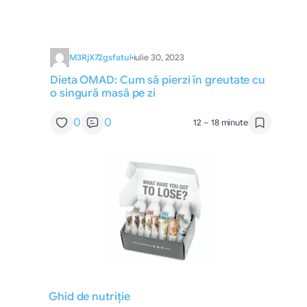
M3RjX72gsfatul
·
iulie 30, 2023
Dieta OMAD: Cum să pierzi în greutate cu
o singură masă pe zi
0
0
12 – 18 minute
Ghid de nutriție