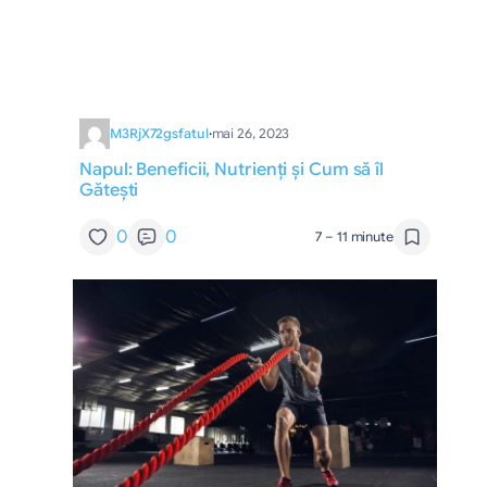
M3RjX72gsfatul
·
mai 26, 2023
Napul: Beneficii, Nutrienți și Cum să îl
Gătești
0
0
7 – 11 minute