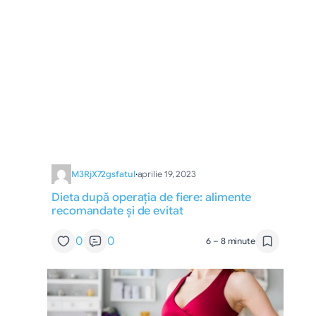
M3RjX72gsfatul
·
aprilie 19, 2023
Dieta după operația de fiere: alimente
recomandate și de evitat
0
0
6 – 8 minute