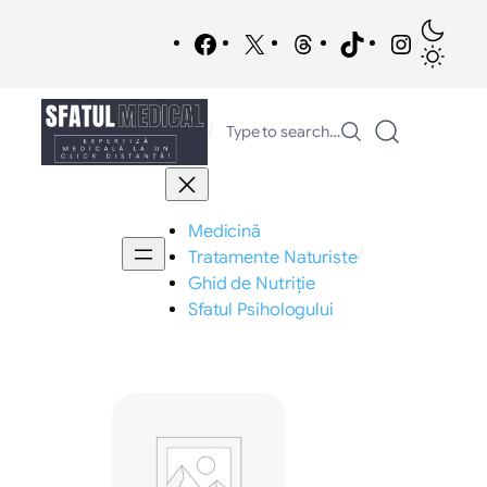
Sari
la
Facebook
X
Threads
TikTok
Instagra
/
conținut
/
Type to search…
Medicină
/
Tratamente Naturiste
Ghid de Nutriție
Sfatul Psihologului