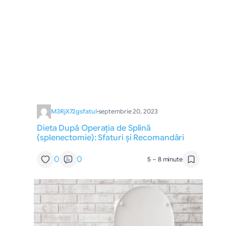
M3RjX72gsfatul
·
septembrie 20, 2023
Dieta După Operația de Splină
(splenectomie): Sfaturi și Recomandări
0
0
5 – 8 minute