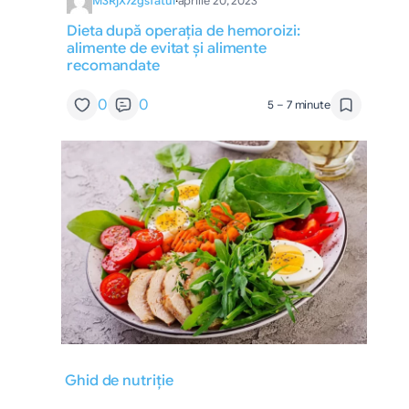
M3RjX72gsfatul
·
aprilie 20, 2023
Dieta după operația de hemoroizi:
alimente de evitat și alimente
recomandate
0
0
5 – 7 minute
Ghid de nutriție