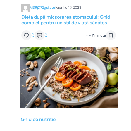
M3RjX72gsfatul
·
aprilie 19, 2023
Dieta după micșorarea stomacului: Ghid
complet pentru un stil de viață sănătos
0
0
4 – 7 minute
Ghid de nutriție