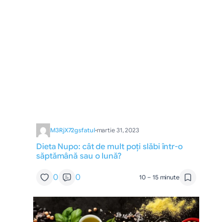
M3RjX72gsfatul
·
martie 31, 2023
Dieta Nupo: cât de mult poți slăbi într-o
săptămână sau o lună?
0
0
10 – 15 minute