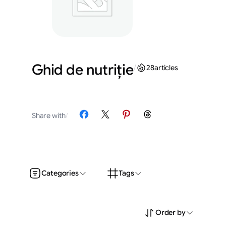
Ghid de nutriție
/
28
articles
Share on Facebook
Share on X
Share on Pinterest
Share on Threads
Share with
/
Categories
Tags
Order by