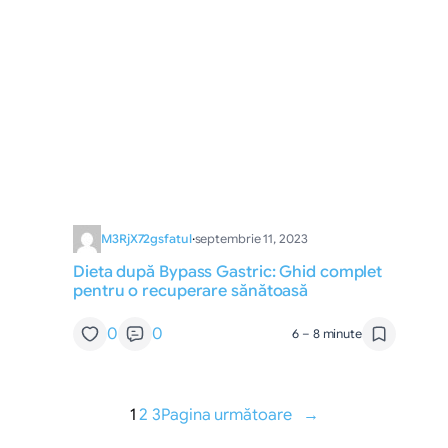
M3RjX72gsfatul
·
septembrie 11, 2023
Dieta după Bypass Gastric: Ghid complet
pentru o recuperare sănătoasă
0
0
6 – 8 minute
1
2
3
Pagina următoare
→