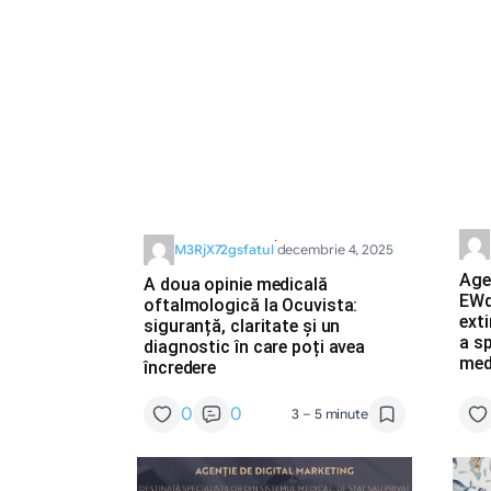
·
M3RjX72gsfatul
decembrie 4, 2025
Age
A doua opinie medicală
EWd
oftalmologică la Ocuvista:
exti
siguranță, claritate și un
a sp
diagnostic în care poți avea
med
încredere
0
0
3 – 5 minute