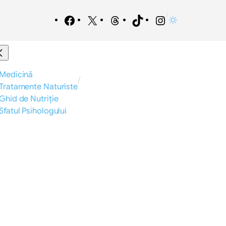
/
Facebook
X
Threads
TikTok
Instagram
Medicină
/
Tratamente Naturiste
Ghid de Nutriție
Sfatul Psihologului