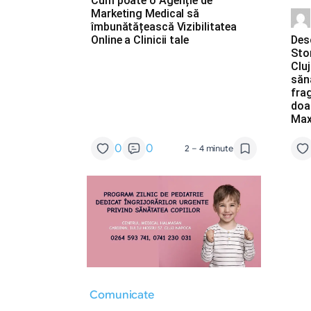
Cum poate o Agenție de
Marketing Medical să
îmbunătățească Vizibilitatea
Des
Online a Clinicii tale
Sto
Clu
săn
fra
doa
Ma
0
0
2 – 4 minute
Comunicate