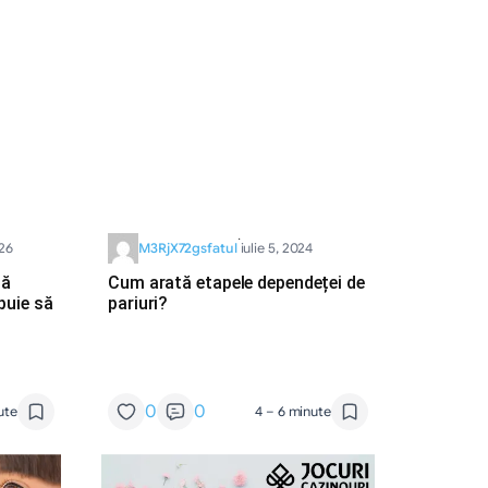
·
026
M3RjX72gsfatul
iulie 5, 2024
că
Cum arată etapele dependeței de
buie să
pariuri?
0
0
ute
4 – 6 minute