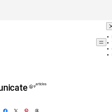
/
articles
nicate
9
Share on Facebook
Share on X
Share on Pinterest
Share on Threads