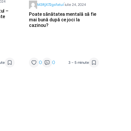
·
2024
M3RjX72gsfatul
iulie 24, 2024
ul –
Poate sănătatea mentală să fie
nte
mai bună după ce joci la
cazinou?
0
0
ute
3 – 5 minute