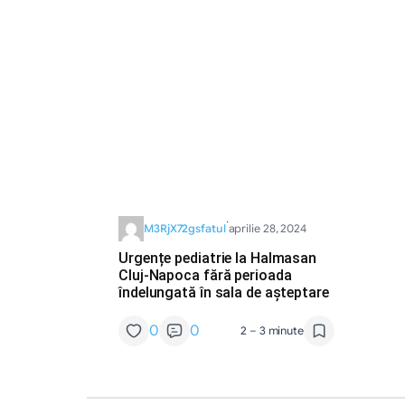
·
M3RjX72gsfatul
aprilie 28, 2024
Urgențe pediatrie la Halmasan
Cluj-Napoca fără perioada
îndelungată în sala de așteptare
0
0
2 – 3 minute