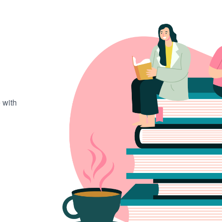
.
 with