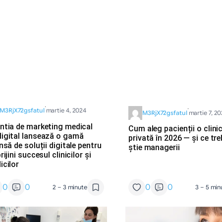
·
·
M3RjX72gsfatul
martie 4, 2024
M3RjX72gsfatul
martie 7, 2
ntia de marketing medical
Cum aleg pacienții o clini
igital lansează o gamă
privată în 2026 — și ce tre
nsă de soluții digitale pentru
știe managerii
rijini succesul clinicilor și
icilor
0
0
0
0
2 – 3 minute
3 – 5 min