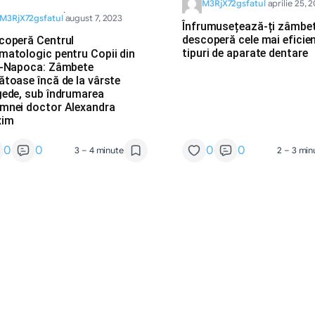
M3RjX72gsfatul
aprilie 25, 
·
M3RjX72gsfatul
august 7, 2023
Înfrumusețează-ți zâmbet
descoperă cele mai eficie
coperă Centrul
tipuri de aparate dentare
matologic pentru Copii din
j-Napoca: Zâmbete
ătoase încă de la vârste
gede, sub îndrumarea
mnei doctor Alexandra
xim
0
0
0
0
3 – 4 minute
2 – 3 min