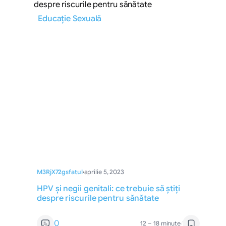
Educație Sexuală
M3RjX72gsfatul
·
aprilie 5, 2023
HPV și negii genitali: ce trebuie să știți
despre riscurile pentru sănătate
0
12 – 18 minute
/