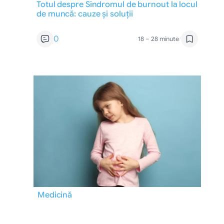
Totul despre Sindromul de burnout la locul
de muncă: cauze și soluții
0
18 – 28 minute
/
Medicină