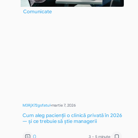
Comunicate
M3RjX72gsfatul
·
martie 7, 2026
Cum aleg pacienții o clinică privată în 2026
— și ce trebuie să știe managerii
0
3 – 5 minute
/