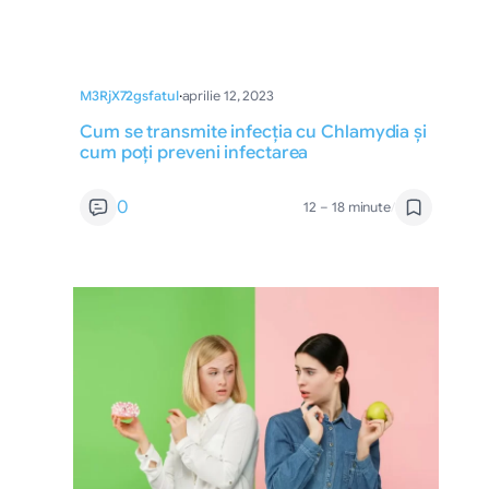
M3RjX72gsfatul
·
aprilie 12, 2023
Cum se transmite infecția cu Chlamydia și
cum poți preveni infectarea
0
12 – 18 minute
/