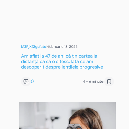
M3RjX72gsfatul
·
februarie 18, 2026
Am aflat la 47 de ani că țin cartea la
distanță ca să o citesc. Iată ce am
descoperit despre lentilele progresive
0
4 – 6 minute
/