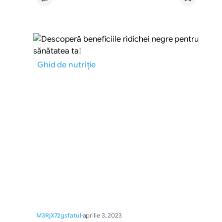
Ghid de nutriție
M3RjX72gsfatul
·
aprilie 3, 2023