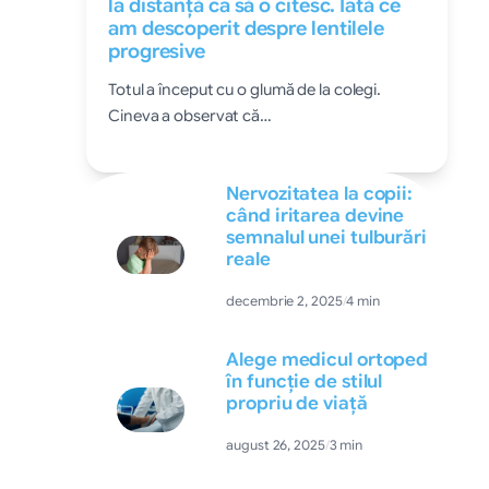
la distanță ca să o citesc. Iată ce
am descoperit despre lentilele
progresive
Totul a început cu o glumă de la colegi.
Cineva a observat că…
Nervozitatea la copii:
când iritarea devine
semnalul unei tulburări
reale
decembrie 2, 2025
/
4 min
Alege medicul ortoped
în funcție de stilul
propriu de viață
august 26, 2025
/
3 min