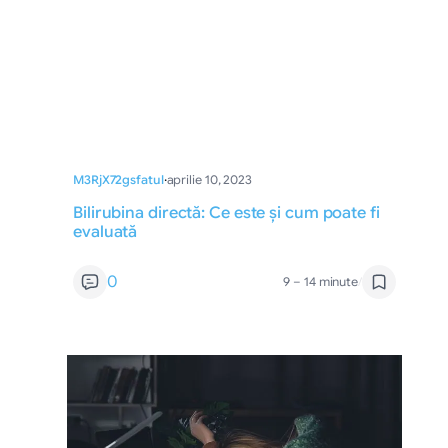
M3RjX72gsfatul
·
aprilie 10, 2023
Bilirubina directă: Ce este și cum poate fi
evaluată
0
9 – 14 minute
/