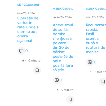
M3RjX72gsfatul
·
M3RjX72gsfatul
M3RjX72gsfatu
iulie 28, 2026
·
iunie 26, 2026
·
mai 20, 2026
Operație de
varice în
Anevrismul
Recuperar
rate: unde și
de aortă:
rapidă:
cum te poți
bomba
Pașii
opera
silențioasă
esențiali
eșalonat
pe care 1
după o
din 20 de
ruptură de
0
bărbați
menisc
peste 65 de
6 – 10 minute
/
ani o
0
poartă fără
să știe
5 – 8 minut
0
6 – 9 minute
/