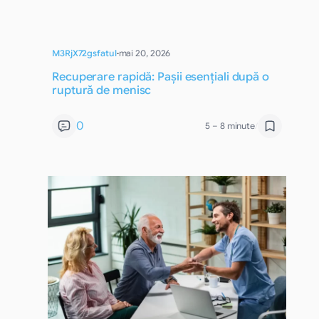
M3RjX72gsfatul
·
mai 20, 2026
Recuperare rapidă: Pașii esențiali după o
ruptură de menisc
0
5 – 8 minute
/