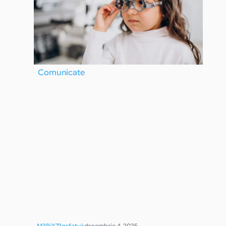
Comunicate
M3RjX72gsfatul
·
decembrie 4, 2025