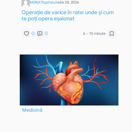
M3RjX72gsfatul
·
iulie 28, 2026
Operație de varice în rate: unde și cum
te poți opera eșalonat
0
0
6 – 10 minute
/
Medicină