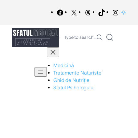
Sari
la
Facebook
X
Threads
TikTok
Instagr
/
conținut
/
Type to search…
Medicină
/
Tratamente Naturiste
Ghid de Nutriție
Sfatul Psihologului