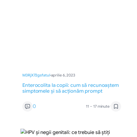
M3RjX72gsfatul
·
aprilie 6, 2023
Enterocolita la copii: cum să recunoaștem
simptomele și să acționăm prompt
0
11 – 17 minute
/