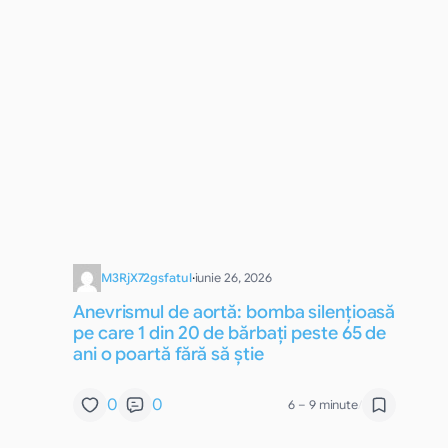
M3RjX72gsfatul
·
iunie 26, 2026
Anevrismul de aortă: bomba silențioasă
pe care 1 din 20 de bărbați peste 65 de
ani o poartă fără să știe
0
0
6 – 9 minute
/