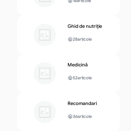
18
articole
Ghid de nutriție
28
articole
Medicină
52
articole
Recomandari
36
articole